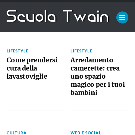
LIFESTYLE
LIFESTYLE
Come prendersi
Arredamento
cura della
camerette: crea
lavastoviglie
uno spazio
magico per i tuoi
bambini
CULTURA
WEB E SOCIAL